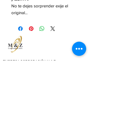
No te dejes sorprender exije el
original...
EMPRESA CORPORACIÓN M & Z
Atención 100 % en línea
​Recibimos tus consultas y pedidos las 24 horas,
los 7 días de la semana, incluidos feriados.
​​Asesoría personalizada:
lunes a viernes
09:00 – 17:00
TELÉFONO
(593) 99 810 8166