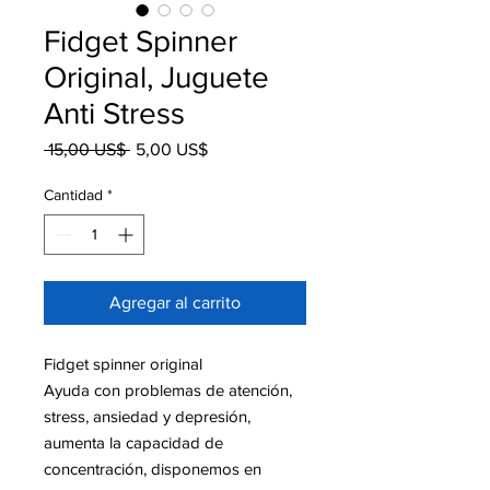
Fidget Spinner
Original, Juguete
Anti Stress
Precio
Precio
 15,00 US$ 
5,00 US$
de
oferta
Cantidad
*
Agregar al carrito
Fidget spinner original
Ayuda con problemas de atención,
stress, ansiedad y depresión,
aumenta la capacidad de
concentración, disponemos en