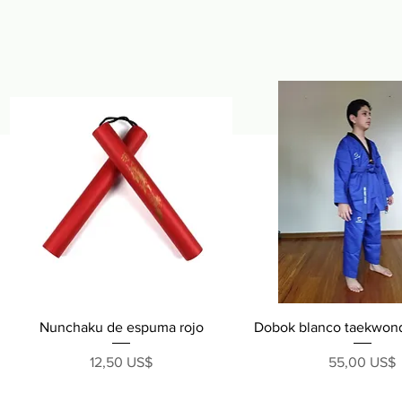
Vista rápida
Vista rápida
Nunchaku de espuma rojo
Dobok blanco taekwond
Precio
Precio
12,50 US$
55,00 US$