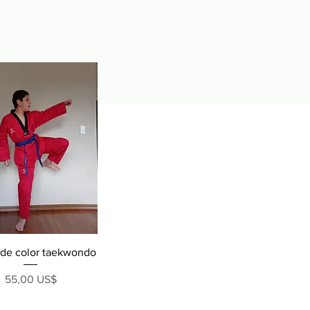
Vista rápida
de color taekwondo
Precio
55,00 US$