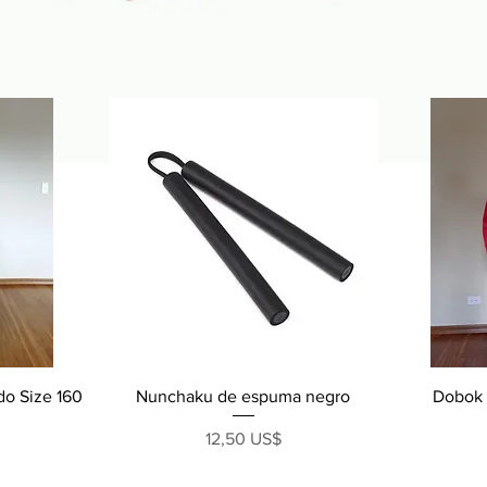
Vista rápida
o Size 160
Nunchaku de espuma negro
Dobok 
Precio
12,50 US$