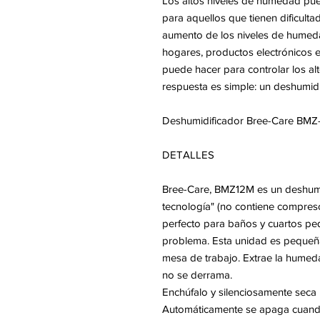
Los altos niveles de humedad pue
para aquellos que tienen dificulta
aumento de los niveles de humed
hogares, productos electrónicos e
puede hacer para controlar los al
respuesta es simple: un deshumidi
Deshumidificador Bree-Care BMZ
DETALLES
Bree-Care, BMZ12M es un deshumidi
tecnología" (no contiene compresor
perfecto para baños y cuartos p
problema. Esta unidad es pequeña
mesa de trabajo. Extrae la humed
no se derrama.
Enchúfalo y silenciosamente seca
Automáticamente se apaga cuando 