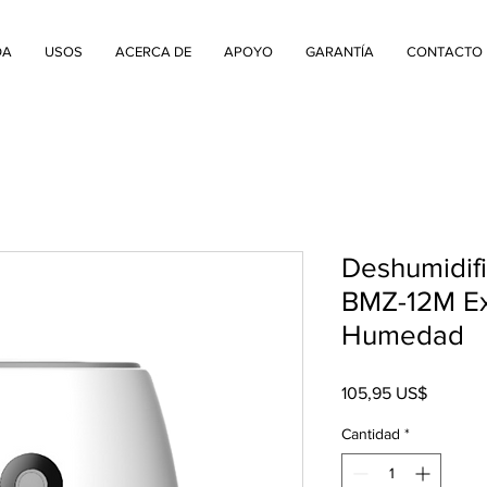
DA
USOS
ACERCA DE
APOYO
GARANTÍA
CONTACTO
Deshumidif
BMZ-12M Ex
Humedad
Precio
105,95 US$
Cantidad
*